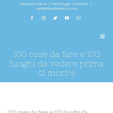
Salta
Alessandro Marras | Travel blogger | Influencer
|
ale@alessandromarras.com
al
facebook
instagram
twitter
youtube
Email
contenuto
100 cose da fare e 100
luoghi da vedere prima
di morire
Ingrandisci
100 cose da fare e 100 luoghi da
immagine