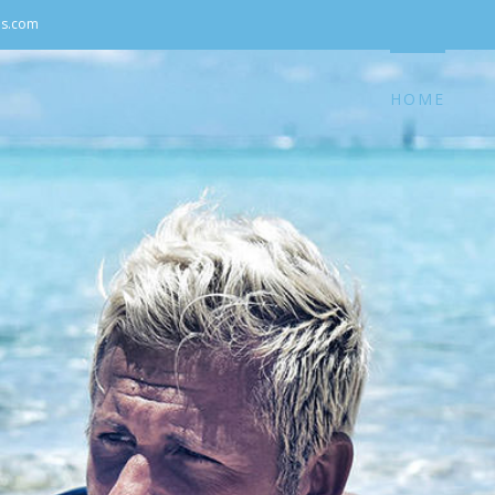
Cerca
as.com
per:
HOME