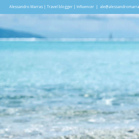
Salta
Alessandro Marras | Travel blogger | Influencer
|
ale@alessandromarr
al
contenuto