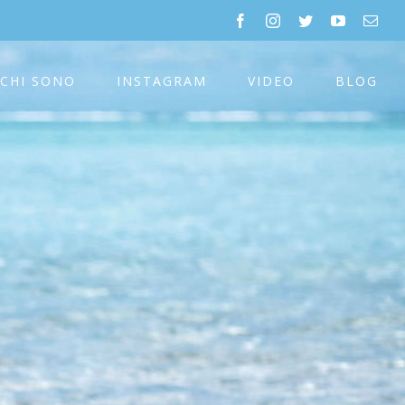
facebook
instagram
twitter
youtube
Emai
CHI SONO
INSTAGRAM
VIDEO
BLOG