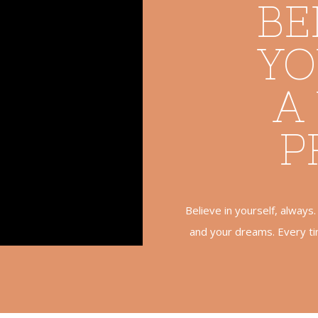
BE
YO
A
P
Believe in yourself, always.
and your dreams. Every ti