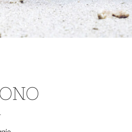
SONO
ggio