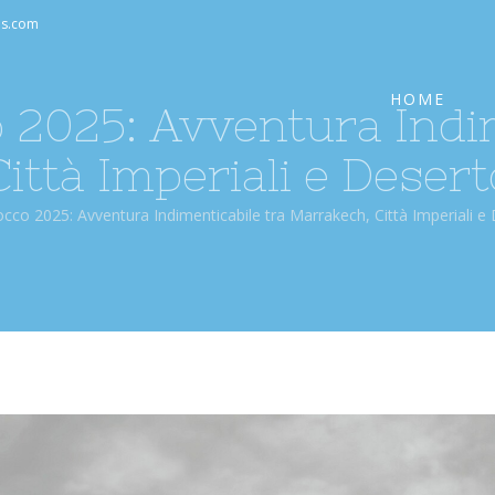
Cerca
as.com
per:
HOME
 2025: Avventura Indim
ittà Imperiali e Desert
cco 2025: Avventura Indimenticabile tra Marrakech, Città Imperiali e