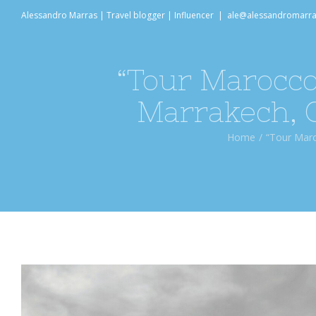
Salta
Alessandro Marras | Travel blogger | Influencer
|
ale@alessandromarr
al
contenuto
“Tour Marocco
Marrakech, C
Home
/
“Tour Maro
Ingrandisci
immagine