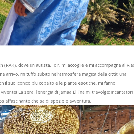
h (RAK)
, dove un autista, Idir, mi accoglie e mi accompagna al
Ria
ena arrivo, mi tuffo subito nell’atmosfera magica della città: una
con il suo iconico blu cobalto e le piante esotiche, mi fanno
vivente! La sera, l’energia di
Jamaa El Fna
mi travolge: incantatori 
os affascinante che sa di spezie e avventura.