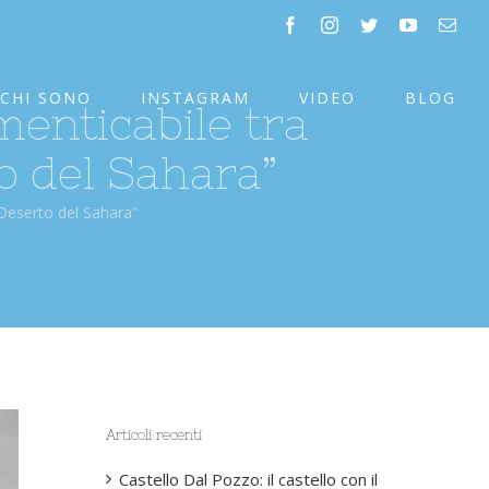
facebook
instagram
twitter
youtube
Emai
CHI SONO
INSTAGRAM
VIDEO
BLOG
enticabile tra
o del Sahara”
 Deserto del Sahara”
Articoli recenti
Castello Dal Pozzo: il castello con il