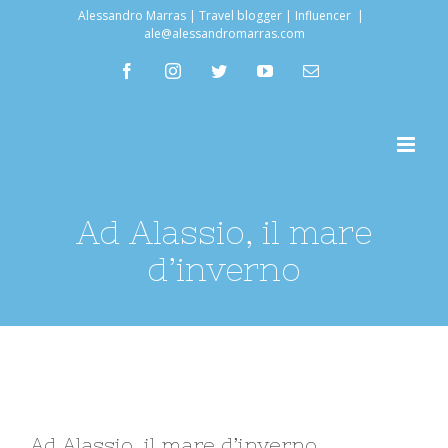
Salta
Alessandro Marras | Travel blogger | Influencer
|
ale@alessandromarras.com
al
facebook
instagram
twitter
youtube
Email
contenuto
Ad Alassio, il mare
d’inverno
Ingrandisci
Ad Alassio, il mare d’inverno
immagine