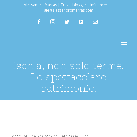
Salta
Alessandro Marras | Travel blogger | Influencer
|
ale@alessandromarras.com
al
facebook
instagram
twitter
youtube
Email
contenuto
Ischia, non solo terme.
Lo spettacolare
patrimonio.
Ingrandisci
Ischia, non solo terme. Lo
immagine