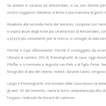
Se andate in vacanza ad Amsterdam, si sa, non dovete perder
vostro soggiorno olandese si limita a una manciata di giorni. P
Risalente alla seconda metà del Seicento, compone con Herengr
e ospita alcuni degli hotel più caratteristici di Amsterdam, co
a prezzi più convenienti: per la ricerca, vi consiglio di utilizz
Perché è il più affascinante? Perché è costeggiato da eccent
Ubicata al numero 263 di Prinsengracht, la casa, oggi museo,
Pfeffer e a Hermann e Auguste van Pels e al figlio Peter. Ne
fotografie di divi del cinema. Inoltre, durante l’anno, veng
Lungo il Prinsengracht, non lontano dalla casa-museo di Anna F
gli anni ’30 del Seicento, vanta la torre campanaria più alta
l’organo, realizzati da Gerard de Lairesse.