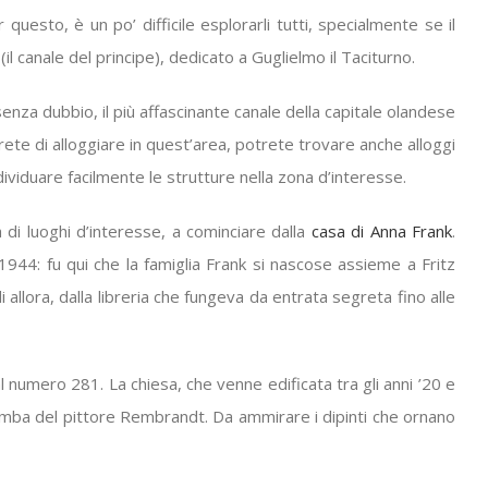
sto, è un po’ difficile esplorarli tutti, specialmente se il
l canale del principe), dedicato a Guglielmo il Taciturno.
nza dubbio, il più affascinante canale della capitale olandese
erete di alloggiare in quest’area, potrete trovare anche alloggi
ndividuare facilmente le strutture nella zona d’interesse.
 di luoghi d’interesse, a cominciare dalla
casa di Anna Frank
.
1944: fu qui che la famiglia Frank si nascose assieme a Fritz
lora, dalla libreria che fungeva da entrata segreta fino alle
l numero 281. La chiesa, che venne edificata tra gli anni ’20 e
 tomba del pittore Rembrandt. Da ammirare i dipinti che ornano