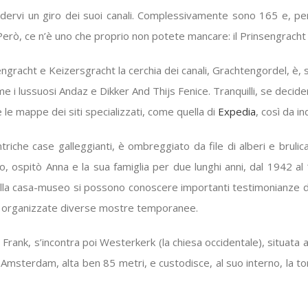
vi un giro dei suoi canali. Complessivamente sono 165 e, per que
erò, ce n’è uno che proprio non potete mancare: il Prinsengracht (i
acht e Keizersgracht la cerchia dei canali, Grachtengordel, è, se
me i lussuosi Andaz e Dikker And Thijs Fenice. Tranquilli, se decid
are le mappe dei siti specializzati, come quella di
Expedia
, così da i
riche case galleggianti, è ombreggiato da file di alberi e brulica
 ospitò Anna e la sua famiglia per due lunghi anni, dal 1942 al 
lla casa-museo si possono conoscere importanti testimonianze di al
ono organizzate diverse mostre temporanee.
rank, s’incontra poi Westerkerk (la chiesa occidentale), situata a
 di Amsterdam, alta ben 85 metri, e custodisce, al suo interno, la