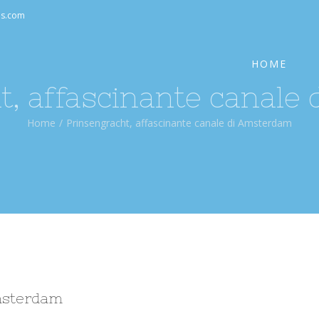
Cerca
as.com
per:
HOME
t, affascinante canale
Home
/
Prinsengracht, affascinante canale di Amsterdam
Amsterdam