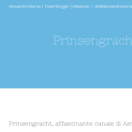
Salta
Alessandro Marras | Travel blogger | Influencer
|
ale@alessandromarr
al
contenuto
Prinsengrach
Ingrandisci
Prinsengracht, affascinante canale di 
immagine