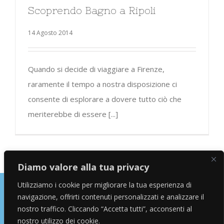
Scoprendo Bagno a Ripoli
14 Agosto 2014
Quando si decide di viaggiare a Firenze,
raramente il tempo a nostra disposizione ci
consente di esplorare a dovere tutto ciò che
meriterebbe di essere [...]
Diamo valore alla tua privacy
Utilizziamo i cookie per migliorare la tua esperienza di
navigazione, offrirti contenuti personalizzati e analizzare il
Copyright © 2026 Alessandro Marras | Travel Blogger | Influencer
nostro traffico. Cliccando “Accetta tutti”, acconsenti al
nostro utilizzo dei cookie.