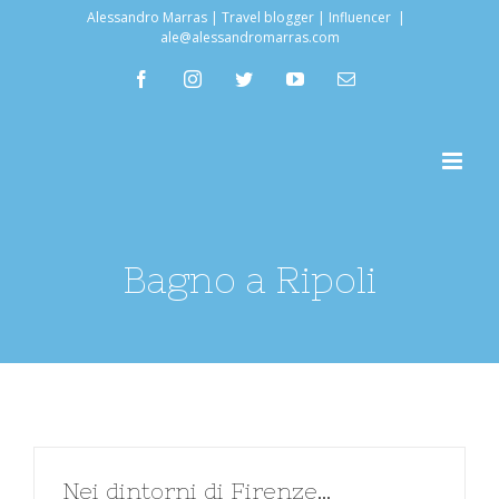
Salta
Alessandro Marras | Travel blogger | Influencer
|
ale@alessandromarras.com
al
facebook
instagram
twitter
youtube
Email
contenuto
Bagno a Ripoli
Nei dintorni di Firenze…