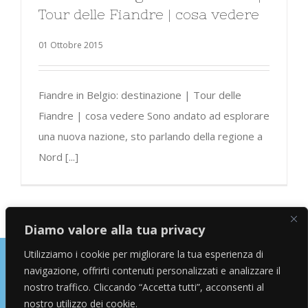
Tour delle Fiandre | cosa vedere
01 Ottobre 2015
Fiandre in Belgio: destinazione | Tour delle
Fiandre | cosa vedere Sono andato ad esplorare
una nuova nazione, sto parlando della regione a
Nord [...]
Diamo valore alla tua privacy
Utilizziamo i cookie per migliorare la tua esperienza di
navigazione, offrirti contenuti personalizzati e analizzare il
Copyright © 2026 Alessandro Marras | Travel Blogger | Influencer
nostro traffico. Cliccando “Accetta tutti”, acconsenti al
nostro utilizzo dei cookie.