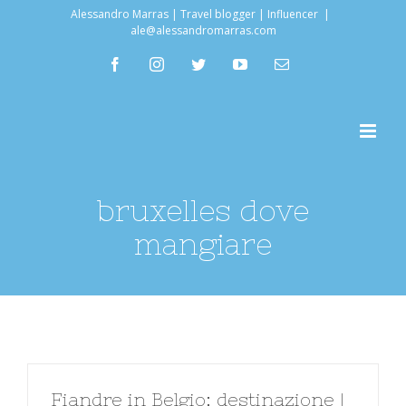
Salta
Alessandro Marras | Travel blogger | Influencer
|
ale@alessandromarras.com
al
facebook
instagram
twitter
youtube
Email
contenuto
bruxelles dove
mangiare
Fiandre in Belgio: destinazione |