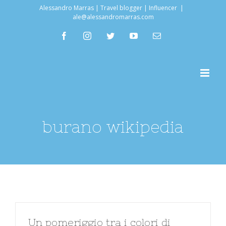
Salta
Alessandro Marras | Travel blogger | Influencer
|
ale@alessandromarras.com
al
facebook
instagram
twitter
youtube
Email
contenuto
burano wikipedia
Un pomeriggio tra i colori di