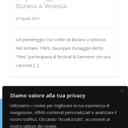
Burano a Venezia
07 Aprile 2015
Un pomeriggio tra i colori di Burano a Venezia
Nel lontano 1965, Giuseppe Donaggio detto
“Pino” partecipava al festival di Sanremo con una
canzone [...]
Diamo valore alla tua privacy
Utilizziamo i cookie per migliorare la tua esperienza di
navigazione, offrirti contenuti personalizzati e analizzare il
Copyright © 2026 Alessandro Marras | Travel Blogger | Influencer
nostro traffico. Cliccando “Accetta tutti”, acconsenti al
nostro utilizzo dei cookie.