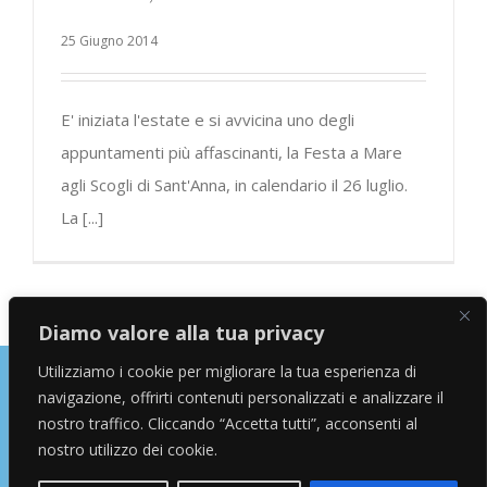
25 Giugno 2014
E' iniziata l'estate e si avvicina uno degli
appuntamenti più affascinanti, la Festa a Mare
agli Scogli di Sant'Anna, in calendario il 26 luglio.
La [...]
Diamo valore alla tua privacy
Utilizziamo i cookie per migliorare la tua esperienza di
navigazione, offrirti contenuti personalizzati e analizzare il
Copyright © 2026 Alessandro Marras | Travel Blogger | Influencer
nostro traffico. Cliccando “Accetta tutti”, acconsenti al
nostro utilizzo dei cookie.
facebook
instagram
twitter
youtube
Email