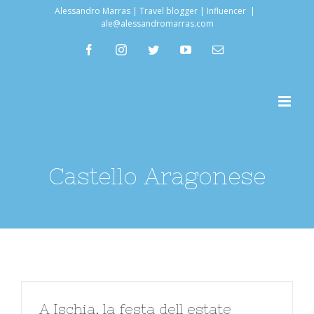
Salta
Alessandro Marras | Travel blogger | Influencer
|
ale@alessandromarras.com
al
facebook
instagram
twitter
youtube
Email
contenuto
Castello Aragonese
A Ischia, la festa dell estate