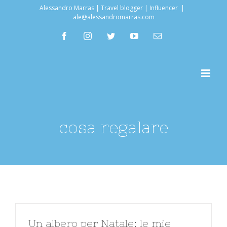
Salta
Alessandro Marras | Travel blogger | Influencer
|
ale@alessandromarras.com
al
facebook
instagram
twitter
youtube
Email
contenuto
cosa regalare
Un albero per Natale: le mie