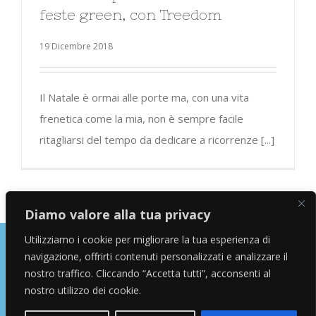
feste green, con Treedom
19 Dicembre 2018
Il Natale è ormai alle porte ma, con una vita
frenetica come la mia, non è sempre facile
ritagliarsi del tempo da dedicare a ricorrenze [...]
Diamo valore alla tua privacy
Utilizziamo i cookie per migliorare la tua esperienza di
navigazione, offrirti contenuti personalizzati e analizzare il
Copyright © 2026 Alessandro Marras | Travel Blogger | Influencer
nostro traffico. Cliccando “Accetta tutti”, acconsenti al
nostro utilizzo dei cookie.
facebook
instagram
twitter
youtube
Email