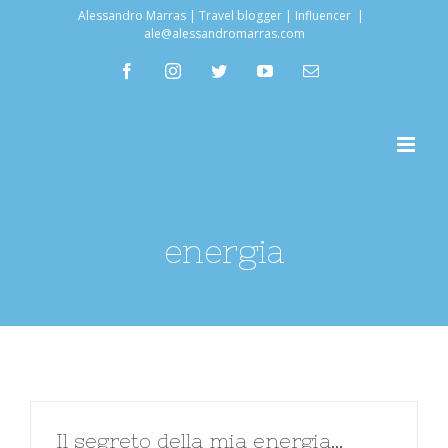
Salta
Alessandro Marras | Travel blogger | Influencer
|
ale@alessandromarras.com
al
facebook
instagram
twitter
youtube
Email
contenuto
energia
Il segreto della mia energia…