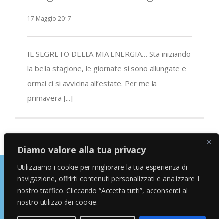
17 Maggio 2017
IL SEGRETO DELLA MIA ENERGIA… Sta iniziando
la bella stagione, le giornate si sono allungate e
ormai ci si avvicina all’estate. Per me la
primavera [...]
Diamo valore alla tua privacy
Utilizziamo i cookie per migliorare la tua esperienza di
navigazione, offrirti contenuti personalizzati e analizzare il
Copyright © 2026 Alessandro Marras | Travel Blogger | Influencer
nostro traffico. Cliccando “Accetta tutti”, acconsenti al
nostro utilizzo dei cookie.
facebook
instagram
twitter
youtube
Email