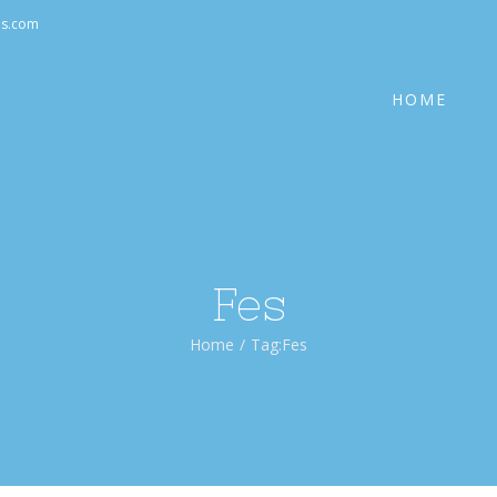
Cerca
as.com
per:
HOME
Fes
Home
/
Tag:
Fes