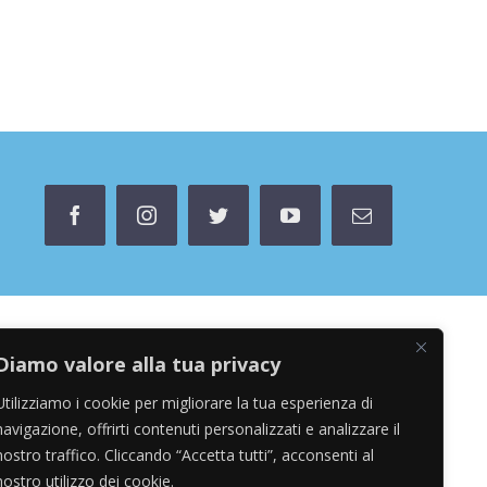
facebook
instagram
twitter
youtube
Email
Diamo valore alla tua privacy
Utilizziamo i cookie per migliorare la tua esperienza di
navigazione, offrirti contenuti personalizzati e analizzare il
nostro traffico. Cliccando “Accetta tutti”, acconsenti al
nostro utilizzo dei cookie.