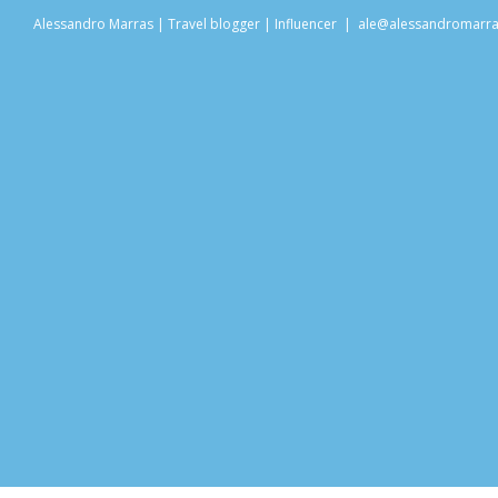
Salta
Alessandro Marras | Travel blogger | Influencer
|
ale@alessandromarr
al
contenuto