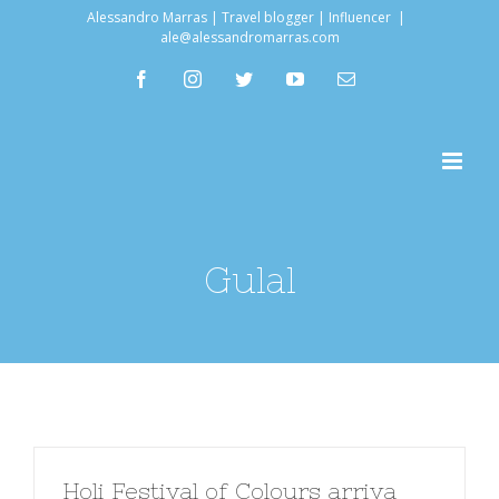
Salta
Alessandro Marras | Travel blogger | Influencer
|
ale@alessandromarras.com
al
facebook
instagram
twitter
youtube
Email
contenuto
Gulal
Holi Festival of Colours arriva