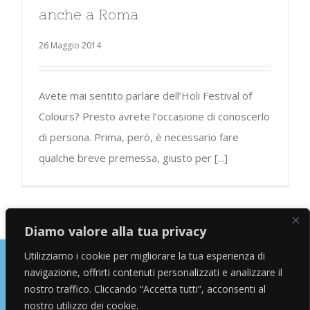
anche a Roma
26 Maggio 2014
Avete mai sentito parlare dell’Holi Festival of
Colours? Presto avrete l’occasione di conoscerlo
di persona. Prima, però, è necessario fare
qualche breve premessa, giusto per [...]
Diamo valore alla tua privacy
Utilizziamo i cookie per migliorare la tua esperienza di
navigazione, offrirti contenuti personalizzati e analizzare il
Copyright © 2026 Alessandro Marras | Travel Blogger | Influencer
nostro traffico. Cliccando “Accetta tutti”, acconsenti al
nostro utilizzo dei cookie.