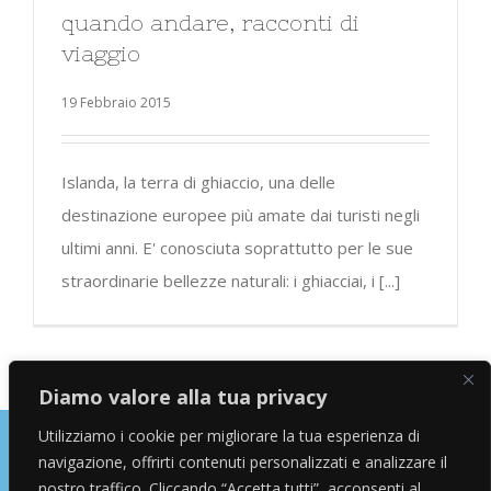
quando andare, racconti di
viaggio
19 Febbraio 2015
Islanda, la terra di ghiaccio, una delle
destinazione europee più amate dai turisti negli
ultimi anni. E' conosciuta soprattutto per le sue
straordinarie bellezze naturali: i ghiacciai, i [...]
Diamo valore alla tua privacy
Utilizziamo i cookie per migliorare la tua esperienza di
navigazione, offrirti contenuti personalizzati e analizzare il
Copyright © 2026 Alessandro Marras | Travel Blogger | Influencer
nostro traffico. Cliccando “Accetta tutti”, acconsenti al