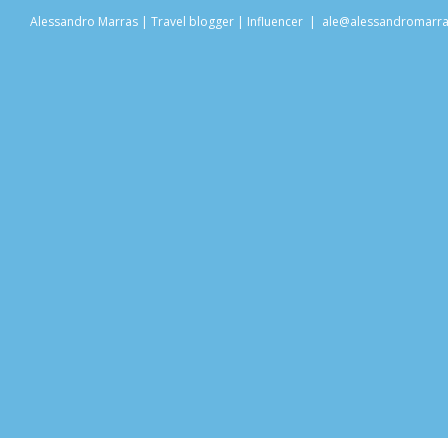
Salta
Alessandro Marras | Travel blogger | Influencer
|
ale@alessandromarr
al
contenuto