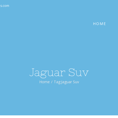
Cerca
as.com
per:
HOME
Jaguar Suv
Home
/
Tag:
Jaguar Suv