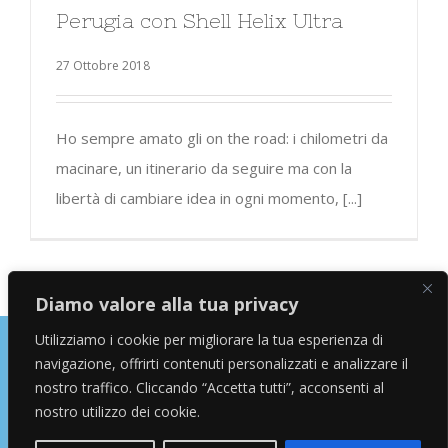
Perugia con Shell Helix Ultra
27 Ottobre 2018
Ho sempre amato gli on the road: i chilometri da
macinare, un itinerario da seguire ma con la
libertà di cambiare idea in ogni momento, [...]
Diamo valore alla tua privacy
Utilizziamo i cookie per migliorare la tua esperienza di
navigazione, offrirti contenuti personalizzati e analizzare il
Copyright © 2026 Alessandro Marras | Travel Blogger | Influencer
nostro traffico. Cliccando “Accetta tutti”, acconsenti al
nostro utilizzo dei cookie.
facebook
instagram
twitter
youtube
Email