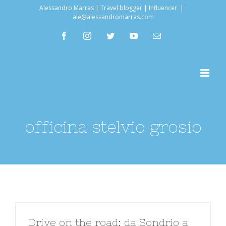
Salta
Alessandro Marras | Travel blogger | Influencer
|
ale@alessandromarras.com
al
facebook
instagram
twitter
youtube
Email
contenuto
officina stelvio grosio
Drive on the road: da Sondrio a