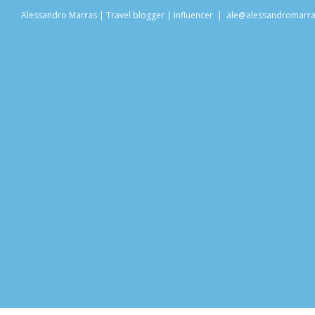
Salta
Alessandro Marras | Travel blogger | Influencer
|
ale@alessandromarr
al
contenuto