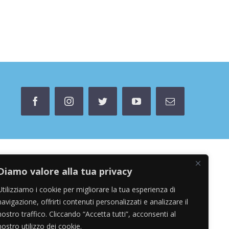
facebook
instagram
twitter
youtube
Email
Diamo valore alla tua privacy
Utilizziamo i cookie per migliorare la tua esperienza di
navigazione, offrirti contenuti personalizzati e analizzare il
nostro traffico. Cliccando “Accetta tutti”, acconsenti al
nostro utilizzo dei cookie.