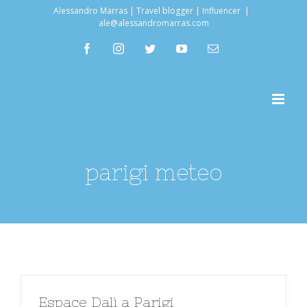
Salta
Alessandro Marras | Travel blogger | Influencer
|
ale@alessandromarras.com
al
facebook
instagram
twitter
youtube
Email
contenuto
parigi meteo
Espace Dalì a Parigi