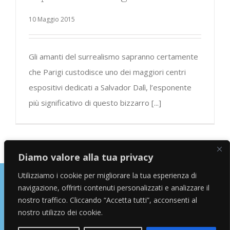
10 Maggio 2015
Gli amanti del surrealismo sapranno certamente
che Parigi custodisce uno dei maggiori centri
espositivi dedicati a Salvador Dalì, l’esponente
più significativo di questo bizzarro [...]
Diamo valore alla tua privacy
Utilizziamo i cookie per migliorare la tua esperienza di
navigazione, offrirti contenuti personalizzati e analizzare il
Copyright © 2026 Alessandro Marras | Travel Blogger | Influencer
nostro traffico. Cliccando “Accetta tutti”, acconsenti al
nostro utilizzo dei cookie.
facebook
instagram
twitter
youtube
Email