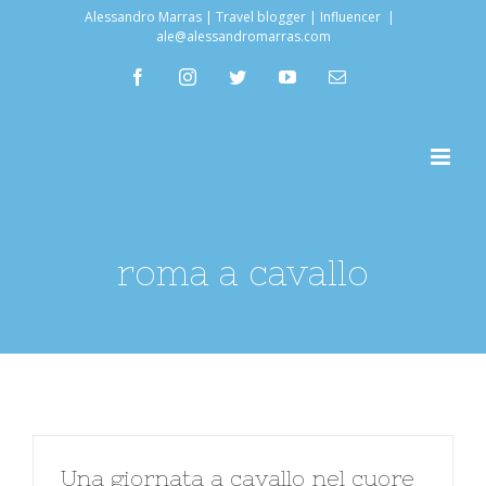
Salta
Alessandro Marras | Travel blogger | Influencer
|
ale@alessandromarras.com
al
facebook
instagram
twitter
youtube
Email
contenuto
roma a cavallo
Una giornata a cavallo nel cuore