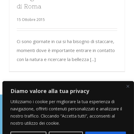
di Roma
15 Ottobre 2015
Ci sono giornate in cui si ha bisogno di staccare,
momenti dove è importante entrare in contatto
con la natura e ricercare la bellezza [...]
Diamo valore alla tua privacy
Utilizziamo i cookie per migliorare la tua esperienza di
navigazione, offrirti contenuti personalizzati e analizzare il
Copyright © 2026 Alessandro Marras | Travel Blogger | Influencer
nostro traffico. Cliccando “Accetta tutti”, acconsenti al
nostro utilizzo dei cookie.
facebook
instagram
twitter
youtube
Email