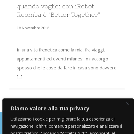
quando voglio: con iRobot
Roomba è “Better Together”
18 Novembre 2018
In una vita frenetica come la mia, fra viaggi,
appuntamenti ed eventi milanesi, mi accorgo
spesso che le cose da fare in casa sono davvero
[...]
Diamo valore alla tua privacy
Utilizziamo i cookie per migliorare la tua esperienza di
navigazione, offrirti contenuti personalizzati e analizzare il
Copyright © 2026 Alessandro Marras | Travel Blogger | Influencer
nostro traffico. Cliccando “Accetta tutti”, acconsenti al