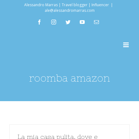
Salta
Alessandro Marras | Travel blogger | Influencer
|
ale@alessandromarras.com
al
facebook
instagram
twitter
youtube
Email
contenuto
roomba amazon
La mia casa pulita, dove e