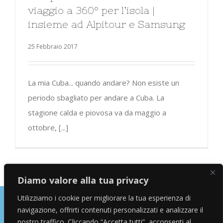
viaggio a 360° per l’isola |
insieme ad Alpitour e Samsung
25 Febbraio 2017
La mia Cuba... quando andare? Non esiste un
periodo sbagliato per andare a Cuba. La
stagione calda e piovosa va da maggio a
ottobre, [...]
Diamo valore alla tua privacy
Utilizziamo i cookie per migliorare la tua esperienza di
navigazione, offrirti contenuti personalizzati e analizzare il
Copyright © 2026 Alessandro Marras | Travel Blogger | Influencer
nostro traffico. Cliccando “Accetta tutti”, acconsenti al