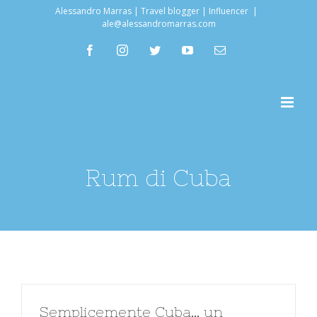
Salta
Alessandro Marras | Travel blogger | Influencer
|
ale@alessandromarras.com
al
facebook
instagram
twitter
youtube
Email
contenuto
Rum di Cuba
Semplicemente Cuba… un