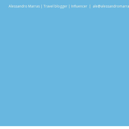
Salta
Alessandro Marras | Travel blogger | Influencer
|
ale@alessandromarr
al
contenuto