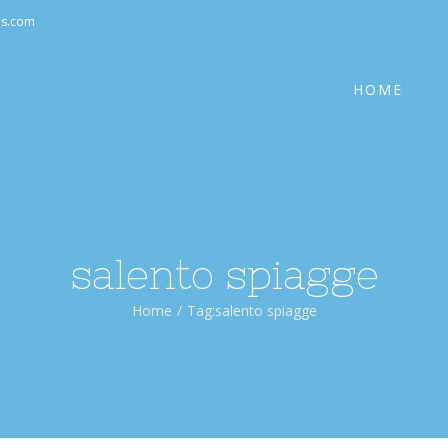
Cerca
as.com
per:
HOME
salento spiagge
Home
/
Tag:
salento spiagge