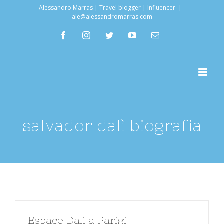
Salta
Alessandro Marras | Travel blogger | Influencer
|
ale@alessandromarras.com
al
facebook
instagram
twitter
youtube
Email
contenuto
salvador dalì biografia
Espace Dalì a Parigi