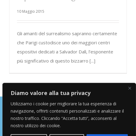
10 Maggio 2015
Gli amanti del surrealismo sapranno certamente
che Parigi custodisce uno dei maggiori centri
espositivi dedicati a Salvador Dalì, l’esponente
più significativo di questo bizzarro [...]
Diamo valore alla tua privacy
Utilizziamo i cookie per migliorare la tua esperienza di
navigazione, offrirti contenuti personalizzati e analizzare il
Copyright © 2026 Alessandro Marras | Travel Blogger | Influencer
nostro traffico. Cliccando “Accetta tutti”, acconsenti al
nostro utilizzo dei cookie.
facebook
instagram
twitter
youtube
Email