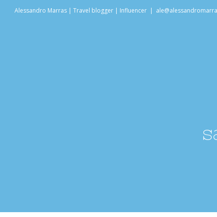
Salta
Alessandro Marras | Travel blogger | Influencer
|
ale@alessandromarr
al
contenuto
s