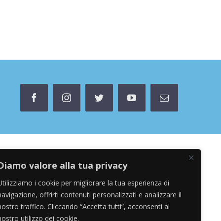
facebook
instagram
twitter
youtube
Email
Diamo valore alla tua privacy
Utilizziamo i cookie per migliorare la tua esperienza di
navigazione, offrirti contenuti personalizzati e analizzare il
nostro traffico. Cliccando “Accetta tutti”, acconsenti al
nostro utilizzo dei cookie.