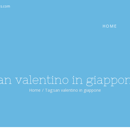
Cerca
as.com
per:
HOME
an valentino in giappo
Home
/
Tag:
san valentino in giappone