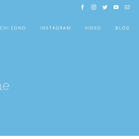
facebook
instagram
twitter
youtube
Emai
CHI SONO
INSTAGRAM
VIDEO
BLOG
ne