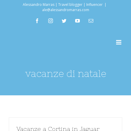
Salta
Alessandro Marras | Travel blogger | Influencer
|
ale@alessandromarras.com
al
facebook
instagram
twitter
youtube
Email
contenuto
vacanze di natale
Vacanze a Cortina in Jaguar