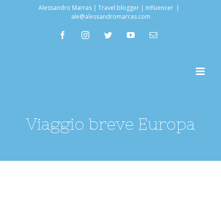
Salta
Alessandro Marras | Travel blogger | Influencer
|
ale@alessandromarras.com
al
facebook
instagram
twitter
youtube
Email
contenuto
Viaggio breve Europa