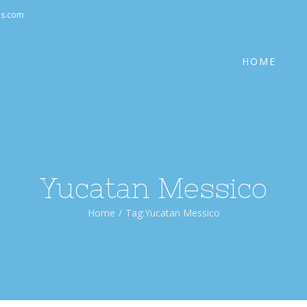
Cerca
as.com
per:
HOME
Yucatan Messico
Home
/
Tag:
Yucatan Messico