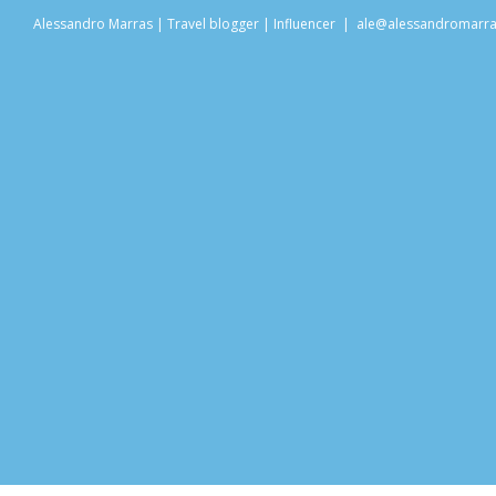
Salta
Alessandro Marras | Travel blogger | Influencer
|
ale@alessandromarr
al
contenuto