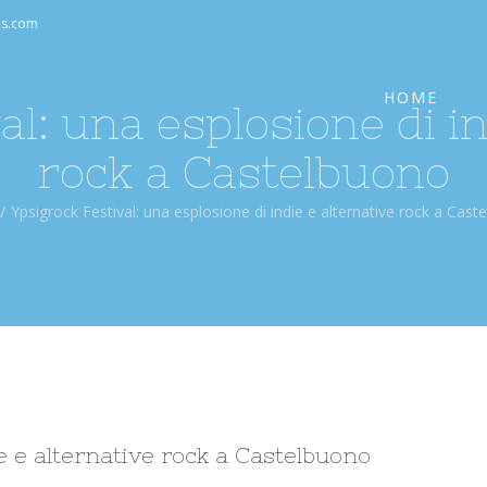
Cerca
as.com
per:
HOME
al: una esplosione di in
rock a Castelbuono
/
Ypsigrock Festival: una esplosione di indie e alternative rock a Cas
ie e alternative rock a Castelbuono