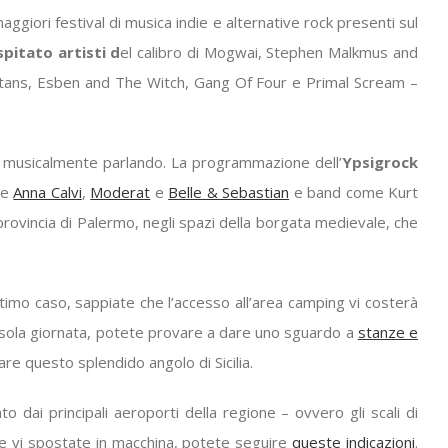
maggiori festival di musica indie e alternative rock presenti sul
pitato artisti d
el calibro di Mogwai, Stephen Malkmus and
itans, Esben and The Witch, Gang Of Four e Primal Scream –
se, musicalmente parlando. La programmazione dell’
Ypsigrock
me
Anna Calvi
,
Moderat
e
Belle & Sebastian
e band come Kurt
a provincia di Palermo, negli spazi della borgata medievale, che
ltimo caso, sappiate che l’accesso all’area camping vi costerà
a sola giornata, potete provare a dare uno sguardo a
stanze e
re questo splendido angolo di Sicilia.
 dai principali aeroporti della regione – ovvero gli scali di
e vi spostate in macchina, potete seguire
queste indicazioni
.