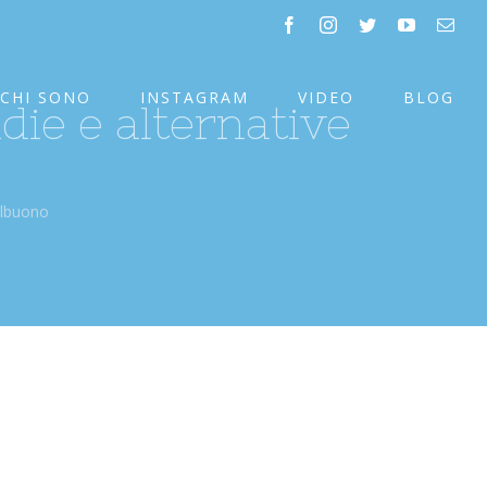
facebook
instagram
twitter
youtube
Emai
CHI SONO
INSTAGRAM
VIDEO
BLOG
die e alternative
telbuono