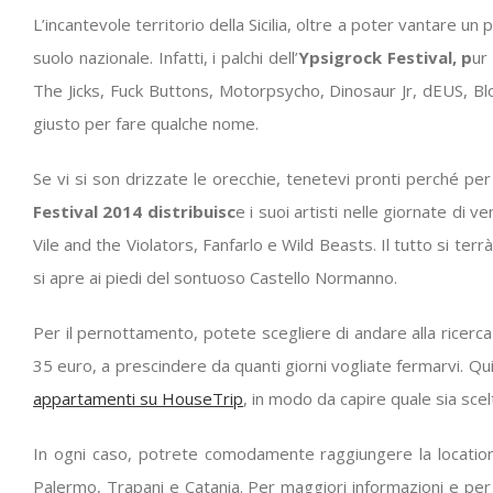
L’incantevole territorio della Sicilia, oltre a poter vantare un
suolo nazionale. Infatti, i palchi dell’
Ypsigrock Festival
, p
ur
The Jicks, Fuck Buttons, Motorpsycho, Dinosaur Jr, dEUS, 
giusto per fare qualche nome.
Se vi si son drizzate le orecchie, tenetevi pronti perché pe
Festival 2014 distribuisc
e i suoi artisti nelle giornate d
Vile and the Violators, Fanfarlo e Wild Beasts. Il tutto si ter
si apre ai piedi del sontuoso Castello Normanno.
Per il pernottamento, potete scegliere di andare alla ricerca
35 euro, a prescindere da quanti giorni vogliate fermarvi. 
appartamenti su HouseTrip
, in modo da capire quale sia scel
In ogni caso, potrete comodamente raggiungere la location gr
Palermo, Trapani e Catania. Per maggiori informazioni e per