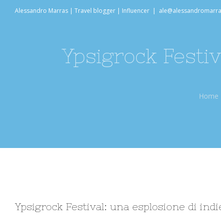
Salta
Alessandro Marras | Travel blogger | Influencer
|
ale@alessandromarr
al
contenuto
Ypsigrock Festiv
Home
Ingrandisci
Ypsigrock Festival: una esplosione di ind
immagine