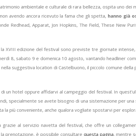
 patrimonio ambientale e culturale di rara bellezza, ospita uno dei 
 non avendo ancora ricevuto la fama che gli spetta,
hanno già os
Blonde Redhead, Apparat, Jon Hopkins, The Field, These New Pur
r la XVIII edizione del festival sono previste tre giornate inten
i venerdì 8, sabato 9 e domenica 10 agosto, vantando headliner co
rà nella suggestiva location di Castelbuono, il piccolo comune dell
 di un hotel oppure affidarvi al campeggio del festival. In quest’u
Quindi, specialmente se avete bisogno di una sistemazione per un
ta la più conveniente, anche qualora vogliate spostarvi per esplora
azie al servizio navetta del festival, che offre un collegamento
 la prenotazione, è possibile consultare
questa pagina
, mentre s