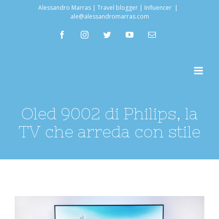
Salta
Alessandro Marras | Travel blogger | Influencer
|
ale@alessandromarras.com
al
facebook
instagram
twitter
youtube
Email
contenuto
Oled 9002 di Philips, la
TV che arreda con stile
Ingrandisci
immagine