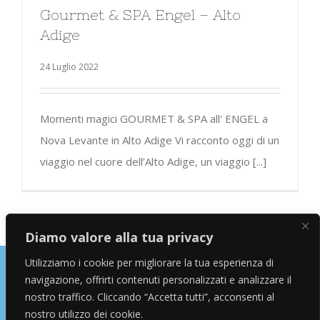
Gourmet & SPA Engel – Alto
Adige
24 Luglio 2022
Momenti magici GOURMET & SPA all' ENGEL a
Nova Levante in Alto Adige Vi racconto oggi di un
viaggio nel cuore dell’Alto Adige, un viaggio [...]
Diamo valore alla tua privacy
Utilizziamo i cookie per migliorare la tua esperienza di
navigazione, offrirti contenuti personalizzati e analizzare il
Copyright © 2026 Alessandro Marras | Travel Blogger | Influencer
nostro traffico. Cliccando “Accetta tutti”, acconsenti al
nostro utilizzo dei cookie.