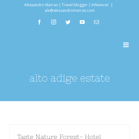
Salta
Alessandro Marras | Travel blogger | Influencer
|
ale@alessandromarras.com
al
facebook
instagram
twitter
youtube
Email
contenuto
alto adige estate
Taste Nature Forest- Hotel