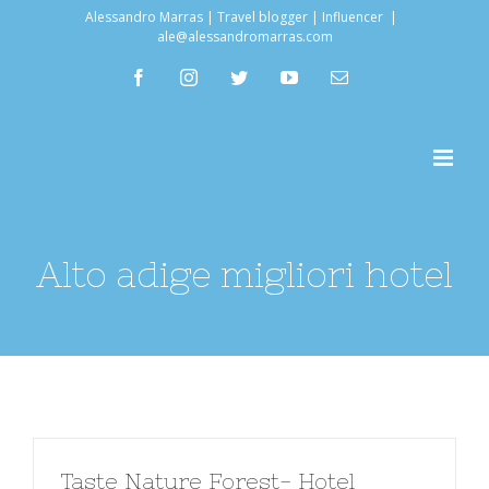
Salta
Alessandro Marras | Travel blogger | Influencer
|
ale@alessandromarras.com
al
facebook
instagram
twitter
youtube
Email
contenuto
Alto adige migliori hotel
Taste Nature Forest- Hotel