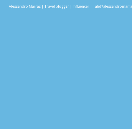
Salta
Alessandro Marras | Travel blogger | Influencer
|
ale@alessandromarr
al
contenuto