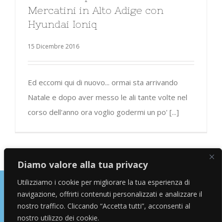
Mercatini in Alto Adige con
Hyundai Ioniq
15 Dicembre 2016
Ed eccomi qui di nuovo... ormai sta arrivando
Natale e dopo aver messo le ali tante volte nel
corso dell'anno ora voglio godermi un po' [...]
Diamo valore alla tua privacy
Utilizziamo i cookie per migliorare la tua esperienza di
navigazione, offrirti contenuti personalizzati e analizzare il
Copyright © 2026 Alessandro Marras | Travel Blogger | Influencer
nostro traffico. Cliccando “Accetta tutti”, acconsenti al
nostro utilizzo dei cookie.