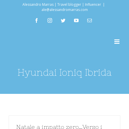
Salta
Alessandro Marras | Travel blogger | Influencer
|
ale@alessandromarras.com
al
facebook
instagram
twitter
youtube
Email
contenuto
Hyundai Ioniq Ibrida
Natale a impatto zero…Verso i