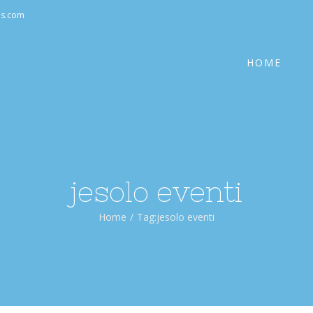
Cerca
as.com
per:
HOME
jesolo eventi
Home
/
Tag:
jesolo eventi