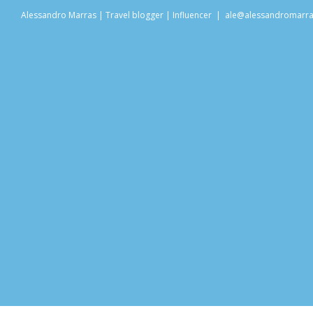
Salta
Alessandro Marras | Travel blogger | Influencer
|
ale@alessandromarr
al
contenuto