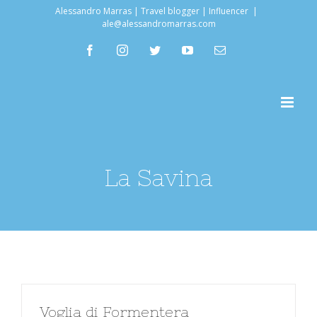
Salta
Alessandro Marras | Travel blogger | Influencer
|
ale@alessandromarras.com
al
facebook
instagram
twitter
youtube
Email
contenuto
La Savina
Voglia di Formentera