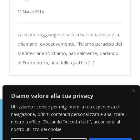
21 Marzo 2014
La si può raggiungere solo in barca da Ibiza e la
chiamano, evocativamente, "l'ultimo paradiso del
Mediterraneo". Stiamo, naturalmente, parlando
di Formentera, una delle quattro [...]
Diamo valore alla tua privacy
Utilizziamo i cookie per migliorare la tua esperienza di
navigazione, offrirti contenuti personalizzati e analizzare il
Copyright © 2026 Alessandro Marras | Travel Blogger | Influencer
nostro traffico. Cliccando “Accetta tutti”, acconsenti al
nostro utilizzo dei cookie.
facebook
instagram
twitter
youtube
Email