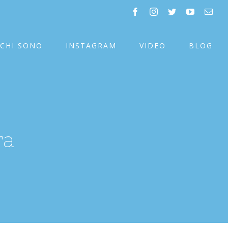
facebook
instagram
twitter
youtube
Emai
CHI SONO
INSTAGRAM
VIDEO
BLOG
ra