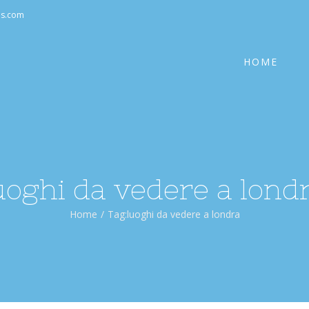
Cerca
as.com
per:
HOME
uoghi da vedere a lond
Home
/
Tag:
luoghi da vedere a londra