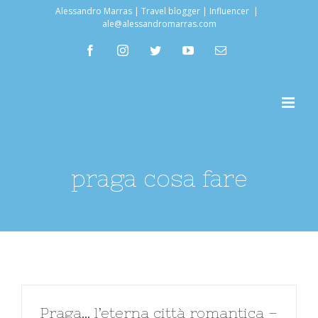
Salta
Alessandro Marras | Travel blogger | Influencer
|
ale@alessandromarras.com
al
facebook
instagram
twitter
youtube
Email
contenuto
praga cosa fare
Praga… l’eterna città romantica –