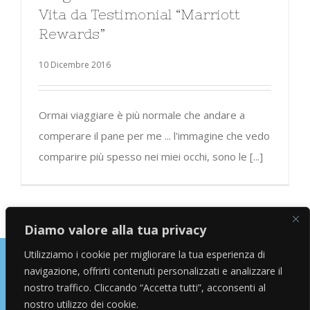
Vita da Testimonial “Marriott
Rewards”
10 Dicembre 2016
Ormai viaggiare è più normale che andare a
comperare il pane per me ... l'immagine che vedo
comparire più spesso nei miei occhi, sono le [...]
Diamo valore alla tua privacy
Utilizziamo i cookie per migliorare la tua esperienza di
navigazione, offrirti contenuti personalizzati e analizzare il
Copyright © 2026 Alessandro Marras | Travel Blogger | Influencer
nostro traffico. Cliccando “Accetta tutti”, acconsenti al
nostro utilizzo dei cookie.