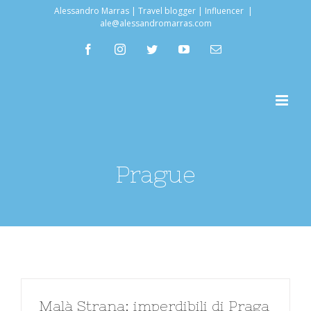
Salta
Alessandro Marras | Travel blogger | Influencer
|
ale@alessandromarras.com
al
facebook
instagram
twitter
youtube
Email
contenuto
Prague
Malà Strana: imperdibili di Praga