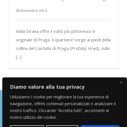
08 Novembre 2014
Malà Strana offre il volto più pittoresco e
originale di Praga. Il quartiere sorge ai piedi della
collina del Castello di Praga (Pražský Hrad), sulla
[...]
Diamo valore alla tua privacy
Utilizziamo i cookie per migliorare la tua esperienza di
navigazione, offrirti contenuti personalizzati e analizzare il
Copyright © 2026 Alessandro Marras | Travel Blogger | Influencer
nostro traffico. Cliccando “Accetta tutti”, acconsenti al
nostro utilizzo dei cookie.
facebook
instagram
twitter
youtube
Email