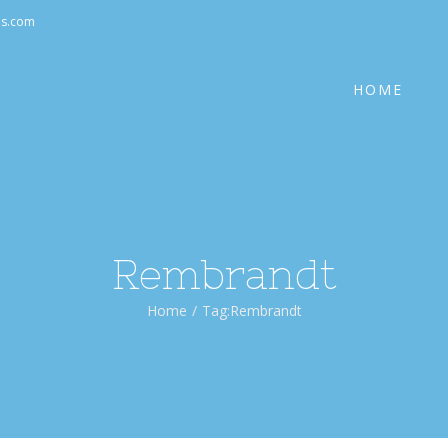
Cerca
as.com
per:
HOME
Rembrandt
Home
/
Tag:
Rembrandt