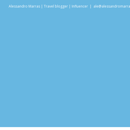
Salta
Alessandro Marras | Travel blogger | Influencer
|
ale@alessandromarr
al
contenuto