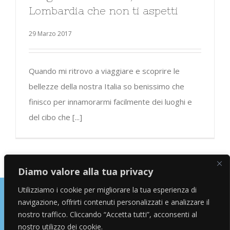
Lombardia che non ti aspetti
29 Marzo 2017
Quando mi ritrovo a viaggiare e scoprire le
bellezze della nostra Italia so benissimo che
finisco per innamorarmi facilmente dei luoghi e
del cibo che [...]
Diamo valore alla tua privacy
Utilizziamo i cookie per migliorare la tua esperienza di
navigazione, offrirti contenuti personalizzati e analizzare il
Copyright © 2026 Alessandro Marras | Travel Blogger | Influencer
nostro traffico. Cliccando “Accetta tutti”, acconsenti al
nostro utilizzo dei cookie.