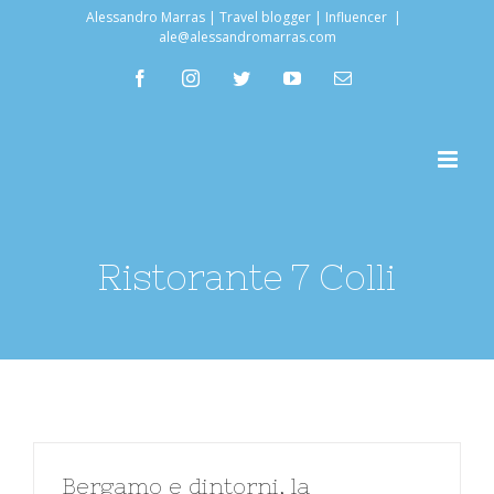
Salta
Alessandro Marras | Travel blogger | Influencer
|
ale@alessandromarras.com
al
facebook
instagram
twitter
youtube
Email
contenuto
Ristorante 7 Colli
Bergamo e dintorni, la