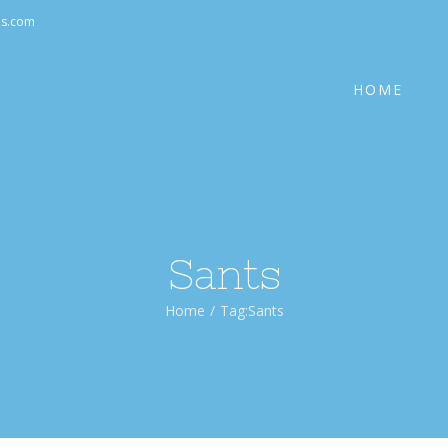
Cerca
as.com
per:
HOME
Sants
Home
/
Tag:
Sants