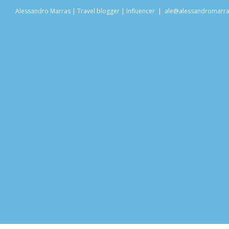
Salta
Alessandro Marras | Travel blogger | Influencer
|
ale@alessandromarr
al
contenuto