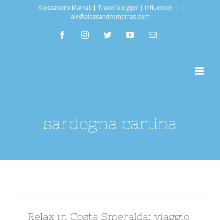
Salta
Alessandro Marras | Travel blogger | Influencer
|
ale@alessandromarras.com
al
facebook
instagram
twitter
youtube
Email
contenuto
sardegna cartina
Relax in Costa Smeralda: viaggio