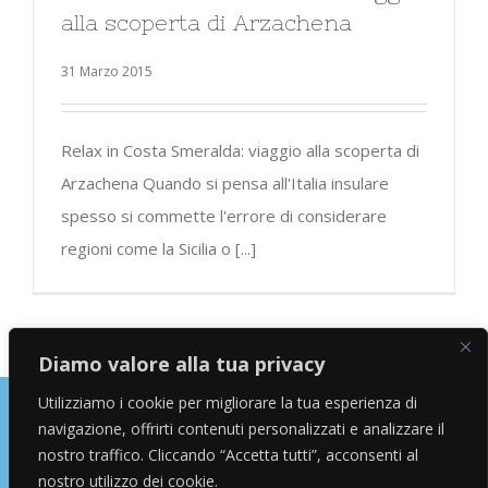
alla scoperta di Arzachena
31 Marzo 2015
Relax in Costa Smeralda: viaggio alla scoperta di
Arzachena Quando si pensa all'Italia insulare
spesso si commette l'errore di considerare
regioni come la Sicilia o [...]
Diamo valore alla tua privacy
Utilizziamo i cookie per migliorare la tua esperienza di
navigazione, offrirti contenuti personalizzati e analizzare il
Copyright © 2026 Alessandro Marras | Travel Blogger | Influencer
nostro traffico. Cliccando “Accetta tutti”, acconsenti al
nostro utilizzo dei cookie.