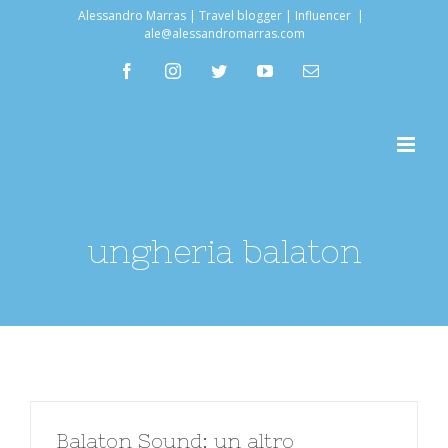
Salta
Alessandro Marras | Travel blogger | Influencer
|
ale@alessandromarras.com
al
facebook
instagram
twitter
youtube
Email
contenuto
ungheria balaton
Balaton Sound: un altro