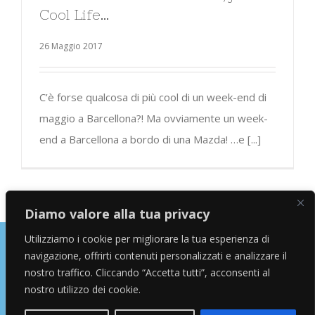
Cool Life…
26 Maggio 2017
C’è forse qualcosa di più cool di un week-end di
maggio a Barcellona?! Ma ovviamente un week-
end a Barcellona a bordo di una Mazda! …e [...]
Diamo valore alla tua privacy
Utilizziamo i cookie per migliorare la tua esperienza di
navigazione, offrirti contenuti personalizzati e analizzare il
Copyright © 2026 Alessandro Marras | Travel Blogger | Influencer
nostro traffico. Cliccando “Accetta tutti”, acconsenti al
nostro utilizzo dei cookie.
facebook
instagram
twitter
youtube
Email