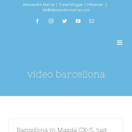
Salta
Alessandro Marras | Travel blogger | Influencer
|
ale@alessandromarras.com
al
facebook
instagram
twitter
youtube
Email
contenuto
video barcellona
Barcellona in Mazda CX-5, just