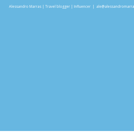
Salta
Alessandro Marras | Travel blogger | Influencer
|
ale@alessandromarr
al
contenuto