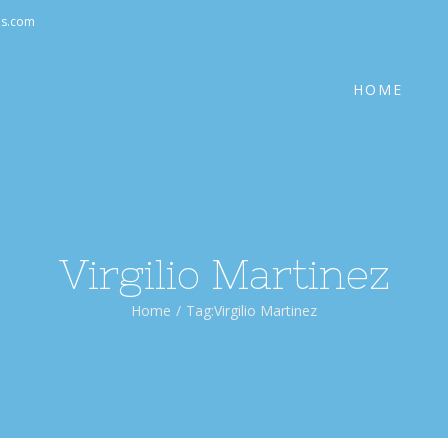
Cerca
as.com
per:
HOME
Virgilio Martinez
Home
/
Tag:
Virgilio Martinez