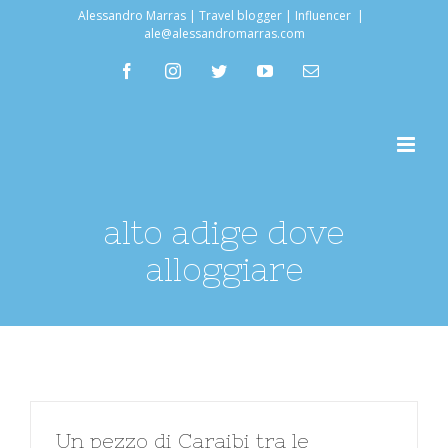
Salta
Alessandro Marras | Travel blogger | Influencer
|
ale@alessandromarras.com
al
facebook
instagram
twitter
youtube
Email
contenuto
alto adige dove
alloggiare
Un pezzo di Caraibi tra le