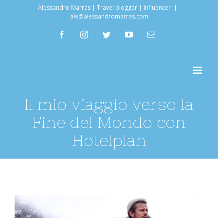
Salta
Alessandro Marras | Travel blogger | Influencer
|
ale@alessandromarras.com
al
facebook
instagram
twitter
youtube
Email
contenuto
Il mio viaggio verso la
Fine del Mondo con
Hotelplan
Ingrandisci
immagine