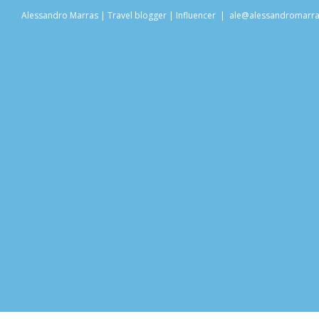
Salta
Alessandro Marras | Travel blogger | Influencer
|
ale@alessandromarr
al
contenuto